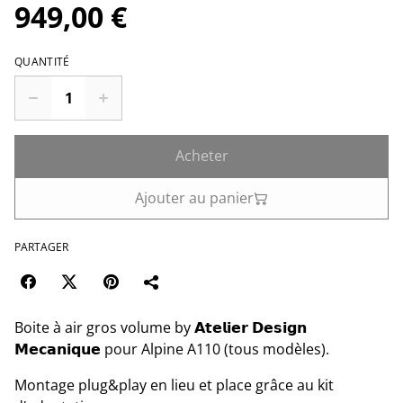
949,00 €
QUANTITÉ
Acheter
Ajouter au panier
PARTAGER
Boite à air gros volume by 𝗔𝘁𝗲𝗹𝗶𝗲𝗿 𝗗𝗲𝘀𝗶𝗴𝗻
𝗠𝗲𝗰𝗮𝗻𝗶𝗾𝘂𝗲 pour Alpine A110 (tous modèles).
Montage plug&play en lieu et place grâce au kit