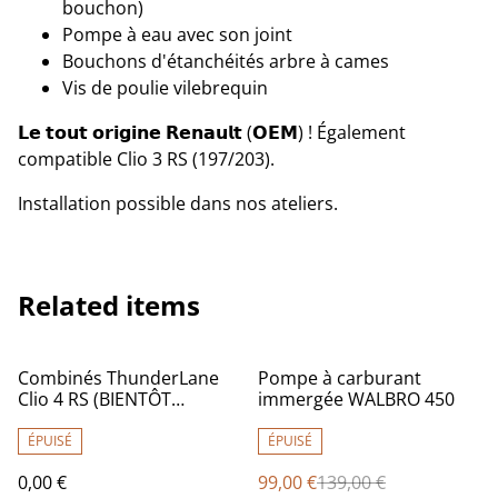
bouchon)
Pompe à eau avec son joint
Bouchons d'étanchéités arbre à cames
Vis de poulie vilebrequin
𝗟𝗲 𝘁𝗼𝘂𝘁 𝗼𝗿𝗶𝗴𝗶𝗻𝗲 𝗥𝗲𝗻𝗮𝘂𝗹𝘁 (𝗢𝗘𝗠) ! Également
compatible Clio 3 RS (197/203).
Installation possible dans nos ateliers.
Related items
%
Combinés ThunderLane
Pompe à carburant
Clio 4 RS (BIENTÔT
immergée WALBRO 450
DISPONIBLE !)
ÉPUISÉ
ÉPUISÉ
0,00 €
99,00 €
139,00 €