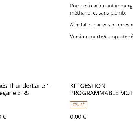
Pompe à carburant immergée
méthanol et sans-plomb.
A installer par vos propres
Version courte/compacte ré
és ThunderLane 1-
KIT GESTION
egane 3 RS
PROGRAMMABLE MOT
MEGANE 3 RS
ÉPUISÉ
0 €
0,00 €