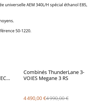
 universelle AEM 340L/H spécial éthanol E85,
 moyens.
férence 50-1220.
%
Combinés ThunderLane 3-
EC
VOIES Megane 3 RS
4 490,00 €
4 990,00 €