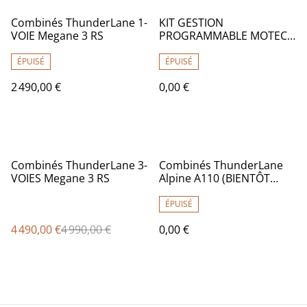
Combinés ThunderLane 1-
KIT GESTION
VOIE Megane 3 RS
PROGRAMMABLE MOTEC
MEGANE 3 RS
ÉPUISÉ
ÉPUISÉ
2 490,00 €
0,00 €
%
Combinés ThunderLane 3-
Combinés ThunderLane
VOIES Megane 3 RS
Alpine A110 (BIENTÔT
DISPONIBLE !)
ÉPUISÉ
4 490,00 €
4 990,00 €
0,00 €